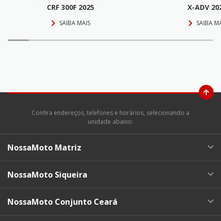
CRF 300F 2025
X-ADV 20
SAIBA MAIS
SAIBA M
Confira endereços, telefones e horários, selecionando a
unidade abaixo:
NossaMoto Matriz
NossaMoto Siqueira
NossaMoto Conjunto Ceará