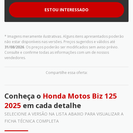
ESTOU INTERESSADO
* Imagens meramente ilustrativas. Alguns itens apresentados poderão
não estar disponíveis nas versões. Preços sugeridos e válidos até
31/08/2026
. Os preços poderão ser modificados sem aviso prévio.
Consulte e confirme todas as informações com um de nossos
vendedores.
Compartilhe essa oferta:
Conheça o
Honda Motos Biz 125
2025
em cada detalhe
SELECIONE A VERSÃO NA LISTA ABAIXO PARA VISUALIZAR A
FICHA TÉCNICA COMPLETA