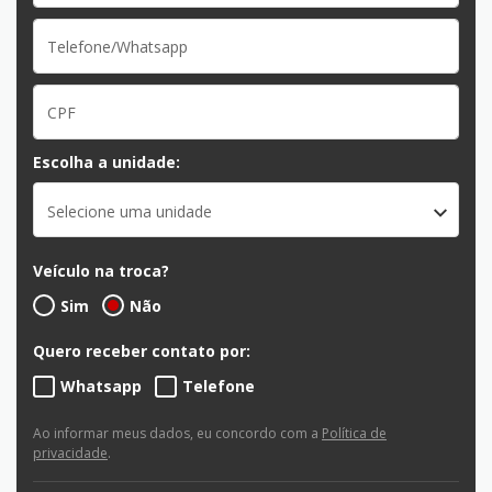
Escolha a unidade:
Selecione uma unidade
Veículo na troca?
Sim
Não
Quero receber contato por:
Whatsapp
Telefone
Ao informar meus dados, eu concordo com a
Política de
privacidade
.