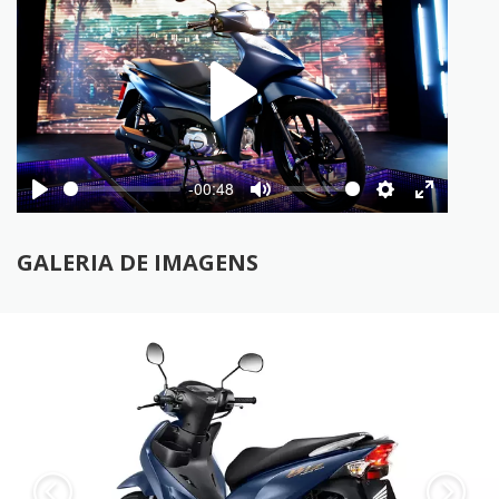
Play
-00:48
Play
Mute
Settings
Enter
fullscree
GALERIA DE IMAGENS