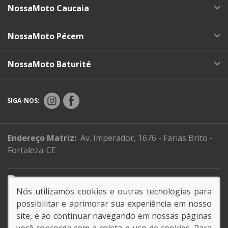
NossaMoto Caucaia
NossaMoto Pécem
NossaMoto Baturité
SIGA-NOS:
Endereço Matriz:
Av. Imperador, 1676 - Farias Brito -
Fortaleza-CE
Juntos salvamos vidas.
Nós utilizamos cookies e outras tecnologias para
possibilitar e aprimorar sua experiência em nosso
Razão social: NOSSAMOTO LTDA.
site, e ao continuar navegando em nossas páginas
CNPJ: 03.898.300/0001-28