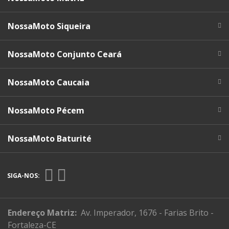
NossaMoto Siqueira
NossaMoto Conjunto Ceará
NossaMoto Caucaia
NossaMoto Pécem
NossaMoto Baturité
SIGA-NOS:
Endereço Matriz:
Av. Imperador, 1676 - Farias Brito -
Fortaleza-CE