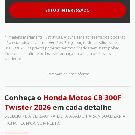
ESTOU INTERESSADO
* Imagens meramente ilustrativas. Alguns itens apresentados poderão
não estar disponíveis nas versões. Preços sugeridos e válidos até
31/08/2026
. Os preços poderão ser modificados sem aviso prévio.
Consulte e confirme todas as informações com um de nossos
vendedores.
Compartilhe essa oferta:
Conheça o
Honda Motos CB 300F
Twister 2026
em cada detalhe
SELECIONE A VERSÃO NA LISTA ABAIXO PARA VISUALIZAR A
FICHA TÉCNICA COMPLETA