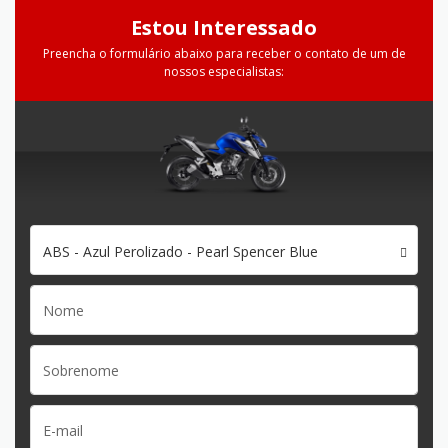
Estou Interessado
Preencha o formulário abaixo para receber o contato de um de
nossos especialistas:
ABS - Azul Perolizado - Pearl Spencer Blue