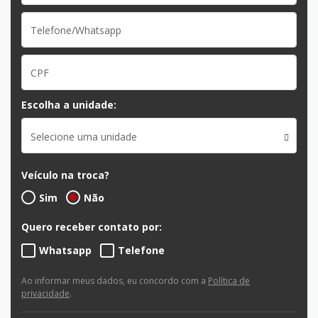
Escolha a unidade:
Selecione uma unidade
Veículo na troca?
Sim
Não
Quero receber contato por:
Whatsapp
Telefone
Ao informar meus dados, eu concordo com a
Política de
privacidade
.