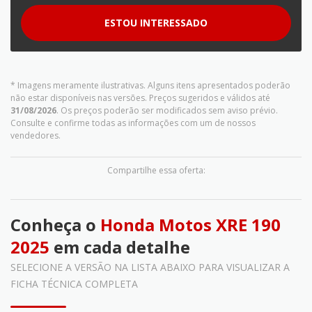
ESTOU INTERESSADO
* Imagens meramente ilustrativas. Alguns itens apresentados poderão
não estar disponíveis nas versões. Preços sugeridos e válidos até
31/08/2026
. Os preços poderão ser modificados sem aviso prévio.
Consulte e confirme todas as informações com um de nossos
vendedores.
Compartilhe essa oferta:
Conheça o
Honda Motos XRE 190
2025
em cada detalhe
SELECIONE A VERSÃO NA LISTA ABAIXO PARA VISUALIZAR A
FICHA TÉCNICA COMPLETA