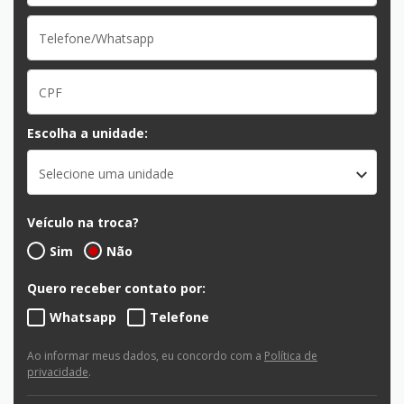
Escolha a unidade:
Selecione uma unidade
Veículo na troca?
Sim
Não
Quero receber contato por:
Whatsapp
Telefone
Ao informar meus dados, eu concordo com a
Política de
privacidade
.