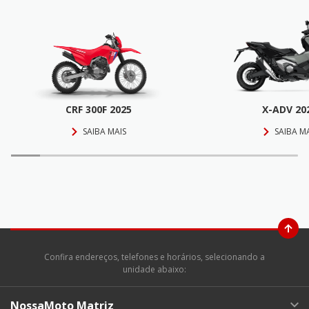
CRF 300F 2025
X-ADV 20
SAIBA MAIS
SAIBA M
Confira endereços, telefones e horários, selecionando a
unidade abaixo:
NossaMoto Matriz