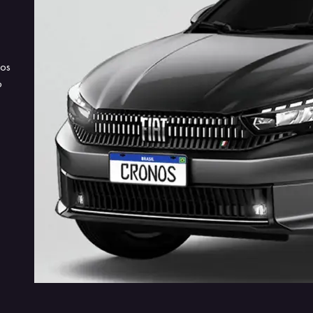
IDEAL PARA SUA NECESSIDADE
MUITO ES
Para trabalho ou lazer, com passageiro ou sozinho, o
Experimente
dos
Fiat Cronos é o carro ideal para você.
o