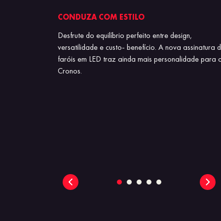
CONDUZA COM ESTILO
lex, com câmbio
Desfrute do equilíbrio perfeito entre design,
y 1.0 Flex,
versatilidade e custo- benefício. A nova assinatura 
omia.
faróis em LED traz ainda mais personalidade para 
Cronos.