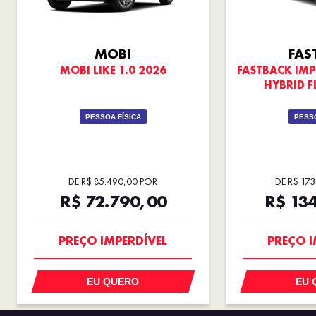
MOBI
FAS
MOBI LIKE 1.0 2026
FASTBACK IMP
HYBRID F
PESSOA FÍSICA
PESSO
DE R$ 85.490,00 POR
DE R$ 17
R$ 72.790,00
R$ 13
SUPER DESCONTO
OPORT
PREÇO IMPERDÍVEL
PREÇO I
EU QUERO
EU 