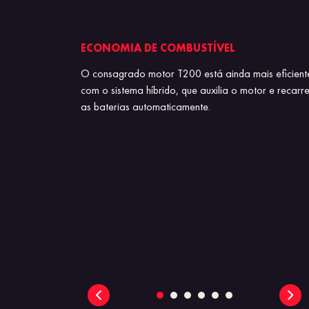
S
ECONOMIA DE COMBUSTÍVEL
inear e apaixonante,
O consagrado motor T200 está ainda mais eficient
cetinado e painel
com o sistema híbrido, que auxilia o motor e recarr
har os olhos,
as baterias automaticamente.