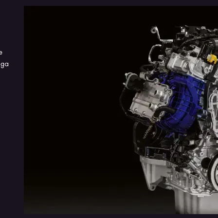
NOVO DESIGN DO PULSE
PANORÂM
e
Sinta o seu coração pulsar mais forte quando os seus
Sinta a libe
ega
olhos encontrarem cada detalhe do novo design do
Com o teto 
Fiat Pulse. Em um equilíbrio perfeito entre robustez e
Impetus Hyb
linhas marcantes, é impossível não se apaixonar por
apaixonante
essa novidade.