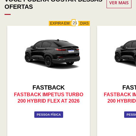
VER MAIS
OFERTAS
EXPIRA EM
DIAS
FASTBACK
FAS
FASTBACK IMPETUS TURBO
FASTBACK I
200 HYBRID FLEX AT 2026
200 HYBRID
PESSOA FÍSICA
PESSO