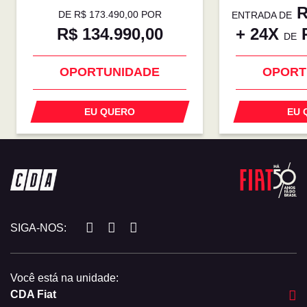
R
DE R$ 173.490,00 POR
ENTRADA DE
R$ 134.990,00
+ 24X
R
DE
OPORTUNIDADE
OPORT
EU QUERO
EU 
SIGA-NOS:
Você está na unidade:
CDA Fiat