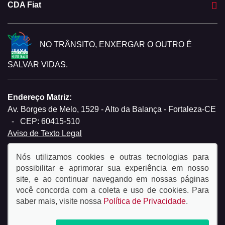
CDA Fiat
NO TRÂNSITO, ENXERGAR O OUTRO É
SALVAR VIDAS.
Endereço Matriz:
Av. Borges de Melo, 1529 - Alto da Balança - Fortaleza-CE
-
CEP: 60415-510
Aviso de Texto Legal
Nós utilizamos cookies e outras tecnologias para
possibilitar e aprimorar sua experiência em nosso
site, e ao continuar navegando em nossas páginas
você concorda com a coleta e uso de cookies. Para
© Copyright 2026
saber mais, visite nossa
Política de Privacidade
.
AutoForce - Todos os direitos reservados.
Política de
privacidade.