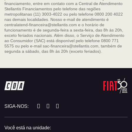
financiamento, entre em contato com a Central de Atendimento
Stellantis Financiamentos pelo telefone das regiões
metropolitanas (11) 3003-4022 ou pelo telefone 0800 200 4022
nas demais localidades. Nosso e-mail de atendimento é
centralatend-financeira@stellantis.com e o horário de
funcionamento é de segunda-feira a sexta-feira, das 8h às 20h,
exceto feriados nacionais. Além disso, o Serviço de Atendimento
ao Consumidor (SAC) está disponível pelo telefone 0800 771
5575 ou pelo e-mail sac-financeira@stellantis.com, também de
segunda a sábado, das 8h às 20h (exceto feriados).
SIGA-NOS:
Você está na unidade: